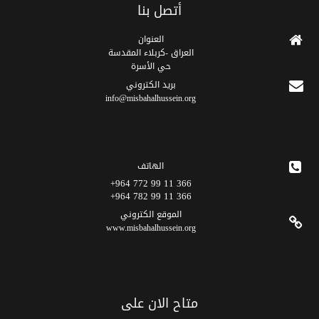
أتصل بنا
العنوان
العراق -كربلاء المقدسة
حي الأسرة
برید الکتروني
info@misbahalhussein.org
الهاتف
366 11 99 772 964+
366 11 99 782 964+
الموقع الکتروني
www.misbahalhussein.org
متاح الان على