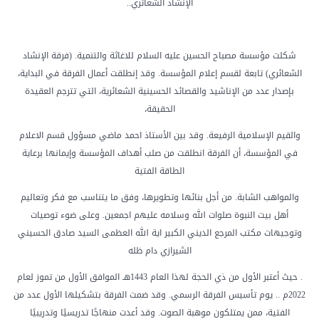
الإنشاد الشعائري..
شكلت مؤسسة مصباح الحسين عليه السلام للاغاثة والتنمية. (فرقة الإنشاد
الشعائري) تابعة لقسم إعلام المؤسسة. وقد إنطلقت أعمال الفرقة في البداية،
بإصدار عدد من الإناشيد والقصائد الحسينية الشعائرية، التي تترجم العقيدة
الحقيقة،
والقيم الإسلامية الرفيعة. وقد بين الأستاذ احمد ماضي مسؤول قسم الاعلام
في المؤسسة، أن الفرقة انطلقت من صلب أهداف المؤسسة وإيمانها برعاية
الطاقة الفتية
والمواهب الشابة. من أجل بنائها وتطويرها، وفق ما يتناسب مع فكر وتعاليم
أهل بيت النبوة صلوات الله وسلامه عليهم اجمعين. وعلى ضوء توصيات
وتوجيهات مكتب المرجع الديني الكبير اية الله العظمى السيد صادق الحسيني
الشيرازي دام ظله
. حيث أعتبر الأول من ذي الحجة لهذا العام 1443هـ الموافق الأول من تموز لعام
2022م .. يوم تأسيس الفرقة الرسمي. وقد ضمت الفرقة بتشكيلها الأول عدد من
الفتية، ممن يمتلكون موهبة الصوت. وقد أعدت منهاجًا تدريسيًا وتدريبيًا