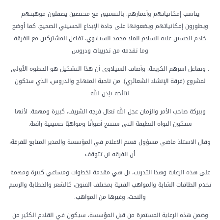
يناسب إمكانياتهم وأعمارهم. بالتنسيق مع مختصين يصقلون موهبتهم
ويطورون إمكانياتهم ويضعونها على جادة الإبداع الحسيني الصحيح. كما أوضح
خادم الحسين عليه السلام الملا محمد السيلاوي، تفاعل المشتركين مع الفرقة
وما تقدمه من تدريبات ودروس
. وتفاعل اسرهم الكريمة. وأضاف السيلاوي أن هذا التشكيل هو الخطوة الأولى
لمشروع (فرقة الإنشاد الشعائري). من ناحية المنهاج والدروس، الذي ستكون
نتائجه بإذن الله
وببركة صاحب الأمر والزمان عجل الله تعال فرجه الشريف، كبيرة ومهمة. لأنها
ستكون النواة النظيفة التي ستنتج أصواتًا ومواهبًا حسينية رائعة.
وقال الاستاذ ماضي مسؤول قسم الاعلام في المؤسسة والمدير المتابع للفرقة،
أن الفرقة لن تتوقف
على هذه الرعاية وهذا التدريب، بل هي مقدمة لخطوات ومساعي كبيرة ومهمة
تخدم الطاقات الشابة والمواهب الفتية بمختلف الفنون، كالشعر والخطابة والرسم
والنحت، وغيرها من المواهب.
وضمن هذه الرعاية المستمرة من قبل المؤسسة، سيكون في القادم الكثير من