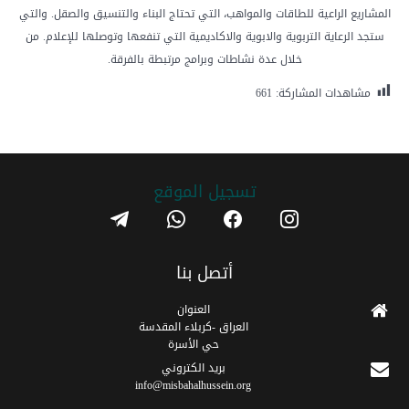
المشاريع الراعية للطاقات والمواهب، التي تحتاج البناء والتنسيق والصقل. والتي
ستجد الرعاية التربوية والابوية والاكاديمية التي تنفعها وتوصلها للإعلام. من
خلال عدة نشاطات وبرامج مرتبطة بالفرقة.
مشاهدات المشاركة:
661
تسجیل الموقع
telegram
whatsapp
facebook
instagram
أتصل بنا
العنوان
العراق -كربلاء المقدسة
حي الأسرة
برید الکتروني
info@misbahalhussein.org