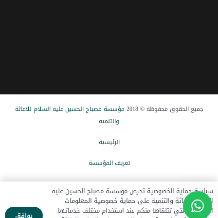
جميع الحقوق محفوظة © 2018
مؤسسة مصباح الحسین علیه السلام للاغاثة
والتنمیة
الرئيسیة
تعریف المؤسسة
الاخبار
سياسة حماية الخصوصية تحرص مؤسسة مصباح الحسين عليه
السلام للإغاثة والتنمية على حماية خصوصية المعلومات
تبرع الآن
الشخصية التي تتلقاها منكم عند استخدام مختلف خدماتها.
يوافق