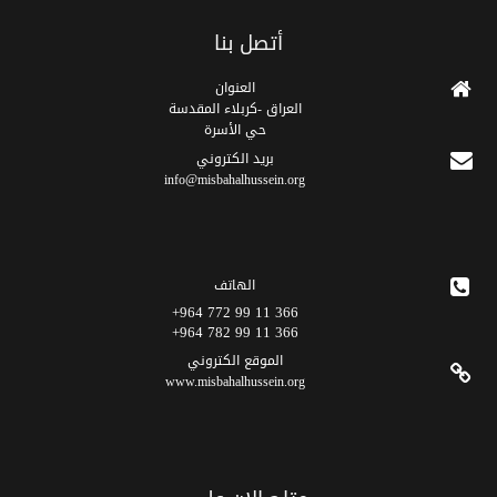
أتصل بنا
العنوان
العراق -كربلاء المقدسة
حي الأسرة
برید الکتروني
info@misbahalhussein.org
الهاتف
366 11 99 772 964+
366 11 99 782 964+
الموقع الکتروني
www.misbahalhussein.org