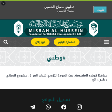
×
تطبیق مصباح الحسین
تثبیت
مصباح الحسین
استمارة اليتيم
تبرع إلان
#وطني
محافظ كربلاء المقدسة: بيت المودة لتزويج شباب العراق مشروع انساني
وطني رائع
تسجیل الموقع
telegram
whatsapp
facebook
instagram