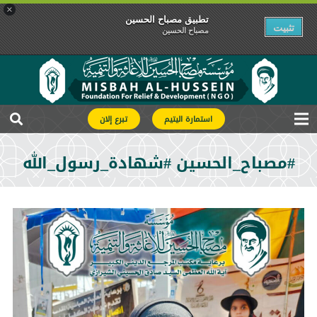
×
تطبیق مصباح الحسین
تثبیت
مصباح الحسین
استمارة اليتيم
تبرع إلان
#مصباح_الحسين #شهادة_رسول_الله