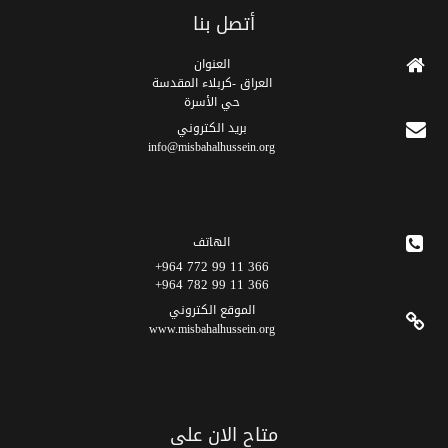
أتصل بنا
العنوان
العراق -كربلاء المقدسة
حي الأسرة
برید الکتروني
info@misbahalhussein.org
الهاتف
366 11 99 772 964+
366 11 99 782 964+
الموقع الکتروني
www.misbahalhussein.org
متاح الان على