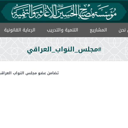
نحن
المشاریع
التنمیة والتدریب
الرعاية القانونية
ميثاق حماية الايتام
#مجلس_النواب_العراقي
تضامن عضو مجلس النواب العراقي