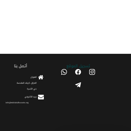
تسجیل الموقع
أتصل بنا
whatsapp
facebook
instagram
العنوان
telegram
العراق -كربلاء المقدسة
حي الأسرة
برید الکتروني
info@misbahalhussein.org