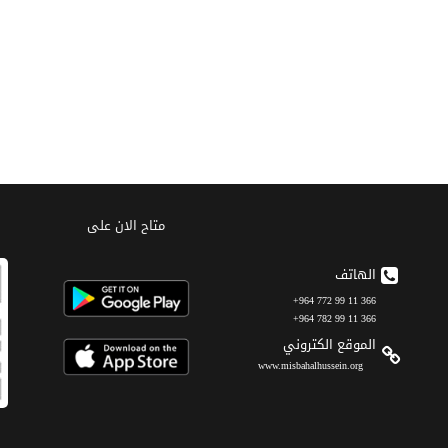
متاح الان على
الهاتف
366 11 99 772 964+
366 11 99 782 964+
الموقع الکتروني
www.misbahalhussein.org