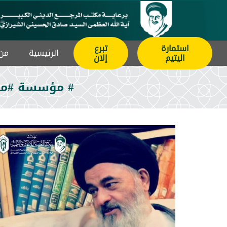
استمارة
تبرع
الرئيسیة
من 
اليتيم
إلان
# مؤسسة #مصب