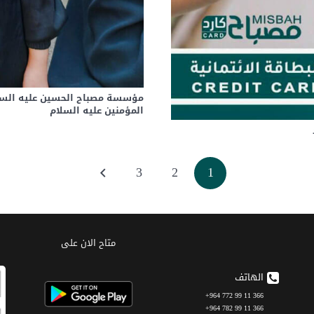
مؤسسة مصباح الحسين عليه السلام
المؤمنين عليه السلام
3
2
1
متاح الان على
الهاتف
366 11 99 772 964+
366 11 99 782 964+