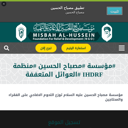
×
تطبیق مصباح الحسین
تثبیت
مصباح الحسین
استمارة اليتيم
تبرع إلان
#مؤسسة #مصباح الحسين #منظمة
IHDRF #العوائل المتعففة
مؤسسة مصباح الحسين عليه السلام توزع اللحوم الاضاحي على الفقراء
والمحتاجين
تسجیل الموقع
telegram
whatsapp
facebook
instagram