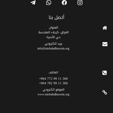
أتصل بنا
العنوان
العراق -كربلاء المقدسة
حي الأسرة
برید الکتروني
info@misbahalhussein.org
الهاتف
366 11 99 772 964+
366 11 99 782 964+
الموقع الکتروني
www.misbahalhussein.org