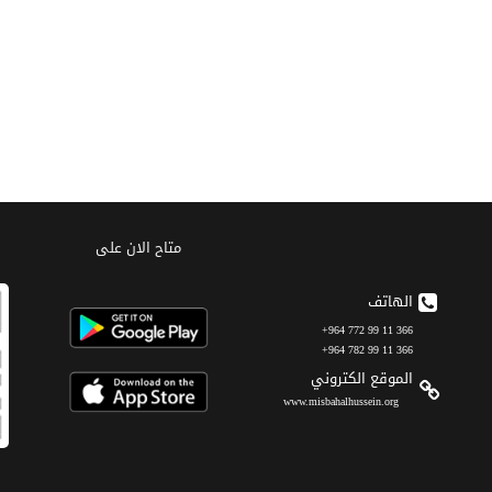
متاح الان على
الهاتف
366 11 99 772 964+
366 11 99 782 964+
الموقع الکتروني
www.misbahalhussein.org