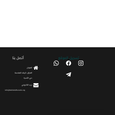
تسجیل الموقع
أتصل بنا
whatsapp
facebook
instagram
العنوان
telegram
العراق -كربلاء المقدسة
حي الأسرة
برید الکتروني
info@misbahalhussein.org