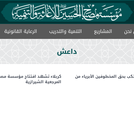
نحن
المشاریع
التنمیة والتدریب
الرعاية القانونية
ميثاق حماية الايتام
داعش
ب بحق المخطوفين الأبرياء من
كربلاء تشهد افتتاح مؤسسة مصباح 
المرجعية الشيرازية