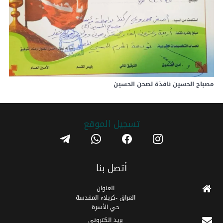
مصباح الحسين نافذة لصحن الحسين
تسجیل الموقع
telegram
whatsapp
facebook
instagram
أتصل بنا
العنوان
العراق -كربلاء المقدسة
حي الأسرة
برید الکتروني