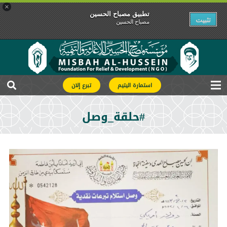
×
تطبیق مصباح الحسین
تثبیت
مصباح الحسین
استمارة اليتيم
تبرع إلان
#حلقة_وصل