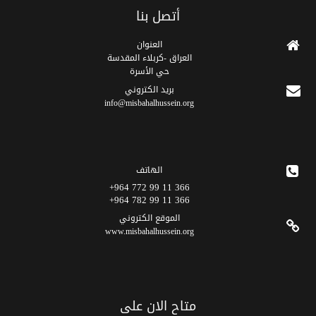
أتصل بنا
العنوان
العراق -كربلاء المقدسة
حي الأسرة
برید الکتروني
info@misbahalhussein.org
الهاتف
366 11 99 772 964+
366 11 99 782 964+
الموقع الکتروني
www.misbahalhussein.org
متاح الان على