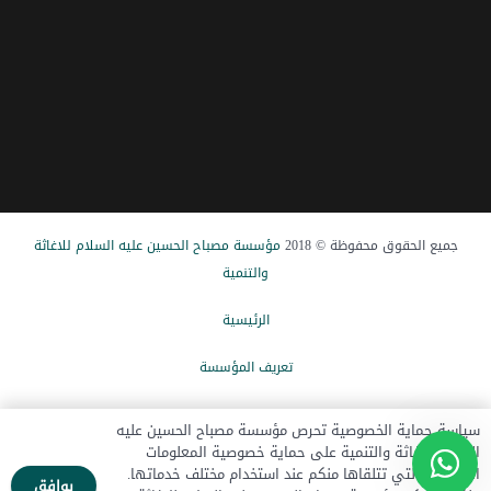
جميع الحقوق محفوظة © 2018
مؤسسة مصباح الحسین علیه السلام للاغاثة
والتنمیة
الرئيسیة
تعریف المؤسسة
الاخبار
سياسة حماية الخصوصية تحرص مؤسسة مصباح الحسين عليه
السلام للإغاثة والتنمية على حماية خصوصية المعلومات
تبرع الآن
الشخصية التي تتلقاها منكم عند استخدام مختلف خدماتها.
يوافق