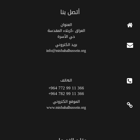
أتصل بنا
العنوان
العراق -كربلاء المقدسة
حي الأسرة
برید الکتروني
info@misbahalhussein.org
الهاتف
366 11 99 772 964+
366 11 99 782 964+
الموقع الکتروني
www.misbahalhussein.org