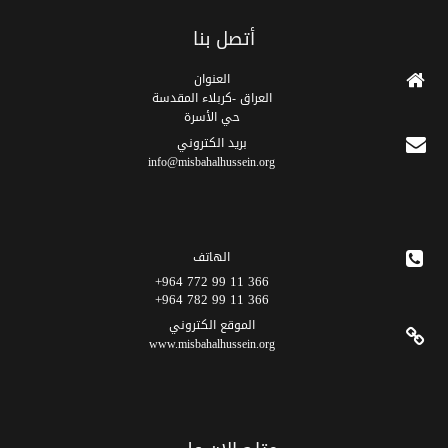
أتصل بنا
العنوان
العراق -كربلاء المقدسة
حي الأسرة
برید الکتروني
info@misbahalhussein.org
الهاتف
366 11 99 772 964+
366 11 99 782 964+
الموقع الکتروني
www.misbahalhussein.org