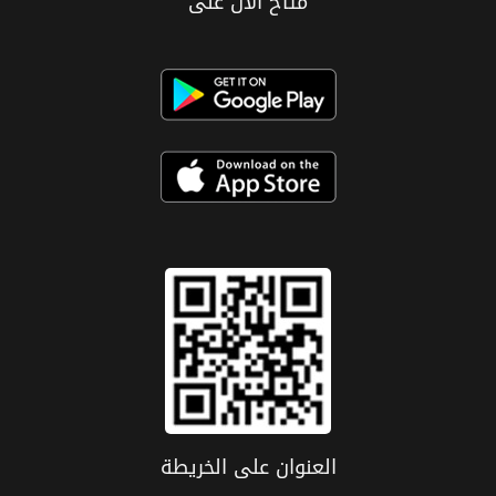
متاح الان على
العنوان علی الخریطة