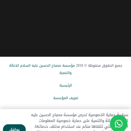
جميع الحقوق محفوظة © 2018
مؤسسة مصباح الحسین علیه السلام للاغاثة
والتنمیة
الرئيسیة
تعریف المؤسسة
الاخبار
سياسة حماية الخصوصية تحرص مؤسسة مصباح الحسين عليه
السلام للإغاثة والتنمية على حماية خصوصية المعلومات
تبرع الآن
الشخصية التي تتلقاها منكم عند استخدام مختلف خدماتها.
يوافق