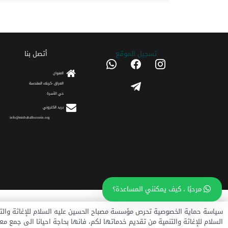
تسجیل الموقع
أتصل بنا
whatsapp
facebook
instagram
العنوان
telegram
العراق -كربلاء المقدسة
حي الأسرة
برید الکتروني
info@misbahalhussein.org
مرحبًا ، كيف يمكنني المساعدة؟
جميع الحقوق محفوظة © 2018
مؤسسة مصباح الحسین عل
سياسة حماية الخصوصية تحرص مؤسسة مصباح الحسين عليه السلام للإغاثة والت
السلام للإغاثة والتنمية من تقديم خدماتها لكم، فانها بحاجة احيانا الى جمع 