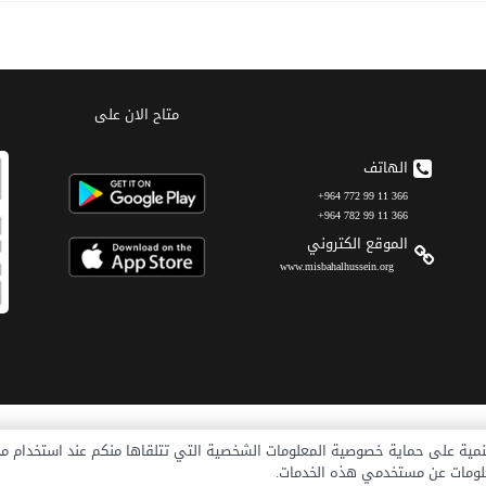
متاح الان على
الهاتف
366 11 99 772 964+
366 11 99 782 964+
الموقع الکتروني
www.misbahalhussein.org
یه السلام للاغاثة والتنمیة
الرئيسیة
تعریف
نمية على حماية خصوصية المعلومات الشخصية التي تتلقاها منكم عند استخدام 
معلومات عن مستخدمي هذه الخدمات.