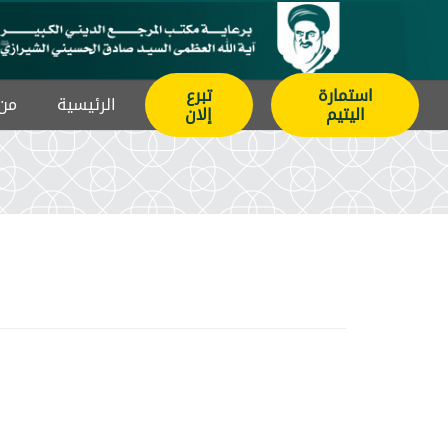
استمارة
تبرع
الرئيسیة
من 
اليتيم
إلان