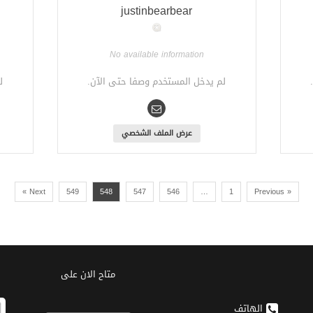
justinbearbear
No available information
لم يدخل المستخدم وصفا حتى الآن.
ل
عرض الملف الشخصي
Next »
549
548
547
546
…
1
« Previous
متاح الان على
الهاتف