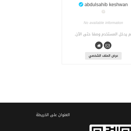
abdulsahib keshwan
No available information
م يدخل المستخدم وصفا حتى الآن.
عرض الملف الشخصي
العنوان علی الخریطة