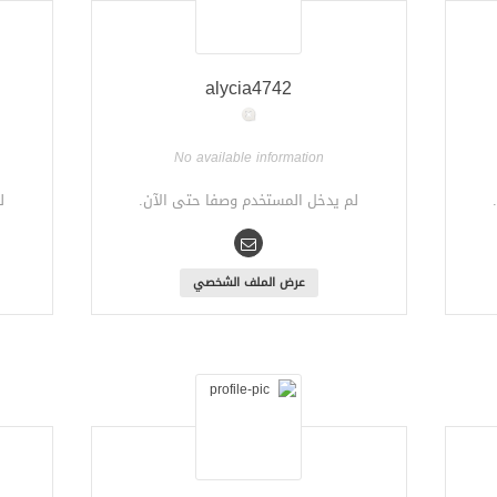
alycia4742
No available information
لم يدخل المستخدم وصفا حتى الآن.
ل
عرض الملف الشخصي