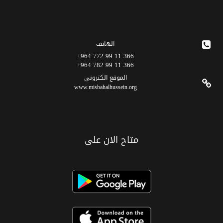
الهاتف
366 11 99 772 964+
366 11 99 782 964+
الموقع الکتروني
www.misbahalhussein.org
متاح الان على