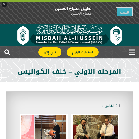
×
تطبیق مصباح الحسین
تثبیت
مصباح الحسین
استمارة اليتيم
تبرع إلان
المرحلة الاولي – خلف الكواليس
1
2
التالى »