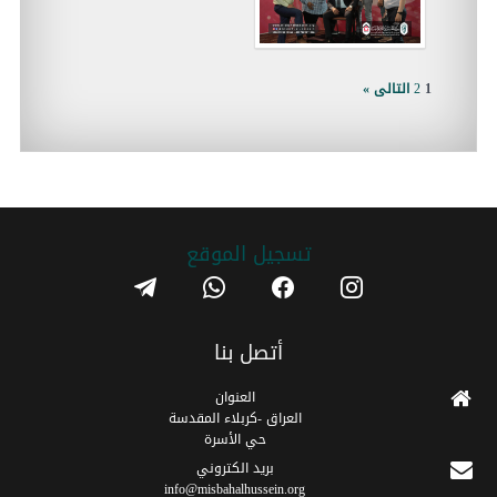
1
2
التالى »
تسجیل الموقع
telegram
whatsapp
facebook
instagram
أتصل بنا
العنوان
العراق -كربلاء المقدسة
حي الأسرة
برید الکتروني
info@misbahalhussein.org