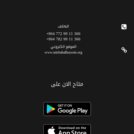
الهاتف
366 11 99 772 964+
366 11 99 782 964+
الموقع الکتروني
www.misbahalhussein.org
متاح الان على