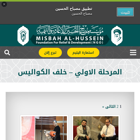
×
تطبیق مصباح الحسین
تثبیت
مصباح الحسین
استمارة اليتيم
تبرع إلان
المرحلة الاولي – خلف الكواليس
1
2
التالى »