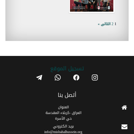
1
2
التالى »
تسجیل الموقع
telegram
whatsapp
facebook
instagram
أتصل بنا
العنوان
العراق -كربلاء المقدسة
حي الأسرة
برید الکتروني
info@misbahalhussein.org