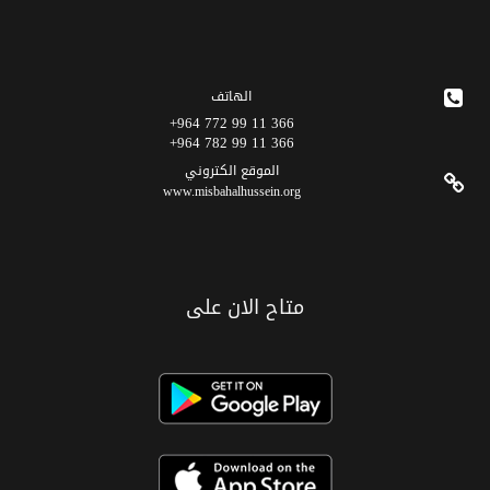
الهاتف
366 11 99 772 964+
366 11 99 782 964+
الموقع الکتروني
www.misbahalhussein.org
متاح الان على