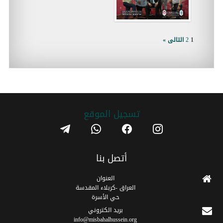
1
2
التالى »
تسجیل الموقع
telegram
whatsapp
facebook
instagram
أتصل بنا
العنوان
العراق -كربلاء المقدسة
حي الأسرة
برید الکتروني
info@misbahalhussein.org