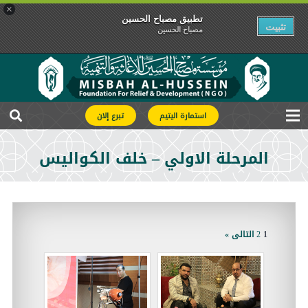
×
تطبیق مصباح الحسین
تثبیت
مصباح الحسین
استمارة اليتيم
تبرع إلان
المرحلة الاولي – خلف الكواليس
1
2
التالى »