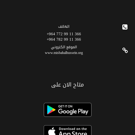
الهاتف
366 11 99 772 964+
366 11 99 782 964+
الموقع الکتروني
www.misbahalhussein.org
متاح الان على