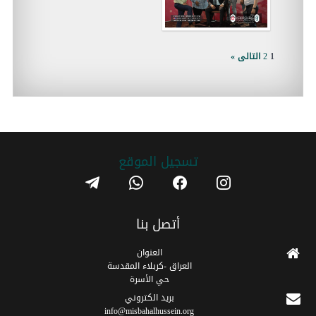
1
2
التالى »
تسجیل الموقع
telegram
whatsapp
facebook
instagram
أتصل بنا
العنوان
العراق -كربلاء المقدسة
حي الأسرة
برید الکتروني
info@misbahalhussein.org