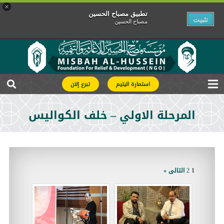
×
تطبیق مصباح الحسین
تثبیت
مصباح الحسین
استمارة اليتيم
تبرع إلان
المرحلة الاولي – خلف الكواليس
1
2
التالى »