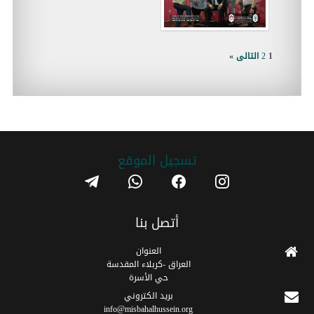
1
2
التالى »
تسجیل الموقع
telegram
whatsapp
facebook
instagram
أتصل بنا
العنوان
العراق -كربلاء المقدسة
حي الأسرة
برید الکتروني
info@misbahalhussein.org