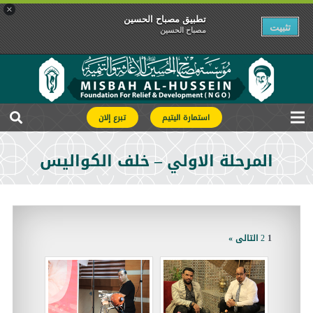
×
تطبیق مصباح الحسین
تثبیت
مصباح الحسین
استمارة اليتيم
تبرع إلان
المرحلة الاولي – خلف الكواليس
1
2
التالى »