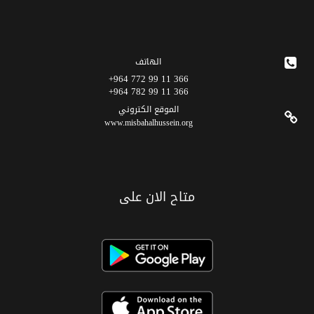
الهاتف
366 11 99 772 964+
366 11 99 782 964+
الموقع الکتروني
www.misbahalhussein.org
متاح الان على