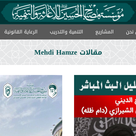
نحن
المشاریع
التنمیة والتدریب
الرعاية القانونية
ميثاق حماية الايتام
مقالات Mehdi Hamze