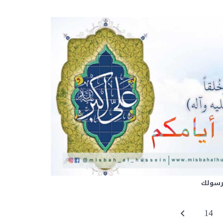
ً برسولك
14