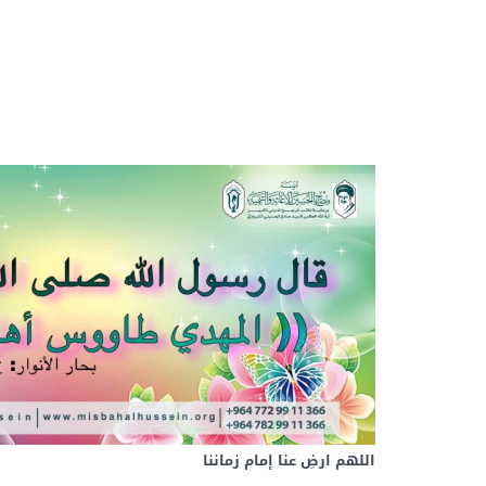
اللهم ارضِ عنا إمام زماننا