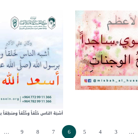
أشبَهُ الناس خَلْقاً وخُلُقاً ومنطِقا
…
9
8
7
6
5
4
3
…