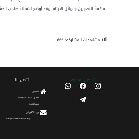
مهمة للمعوزين وعوائل الأيتام. وقد أوضح الاستاذ صاحب الج
مشاهدات المشاركة:
666
تسجیل الموقع
أتصل بنا
whatsapp
facebook
instagram
العنوان
telegram
العراق -كربلاء المقدسة
حي الأسرة
برید الکتروني
info@misbahalhussein.org