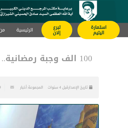
استمارة
تبرع
الرئيسیة
من 
اليتيم
إلان
100 الف وجبة رمضانية.. تستعد لتجهيزها مؤسسة مصباح الحسين عليه السلام
تاريخ الإصدار
قبل 4 سنوات
المجموعة:
أخبار