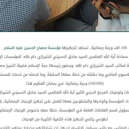
100 الف وجبة رمضانية.. تستعد لتجهيزها
مؤسسة مصباح الحسين عليه السلام
..
سماحة آية الله العظمى السيد صادق الحسيني الشيرازي دام ظله. للمؤسسات الإنسا
تابعة لمكتب السيد الشيرازي دام ظله. وبحضور رئيسها حجة الإسلام فضيلة الش
 للاسبوع الماضي وما حققته من خطة عملها السابقة. وما قدمته من خدمات للمست
(100.000) وجبة رمضانية، في رمضان العظيم هذا.
ات وتوصيات المرجع الديني الكبير آية الله العظمى السيد صادق الحسيني الشيراز
 المؤسسة وكوادرها والمتطوعين معها للعمل على تجهيز الوجبات الرمضانية، بال
ي مسؤول قسم العلاقات العامة في المؤسسة، خطة عمله بخصوص الوجبات الرمضاني
تطوعي يكفي لتجهيز هذه الكمية الكبيرة من الوجبات.
لماضي، مع باقي مسؤول الاقسام لديها، اخر نشاطاتهم وخطط عملهم القادمة. خصو