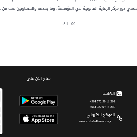
شعمي دور مركز الرعاية القانونية في المؤسسة، وما يقدمه والمتعاونين معه من خ
100 الف
متاح الان على
الهاتف
366 11 99 772 964+
366 11 99 782 964+
الموقع الکتروني
www.misbahalhussein.org