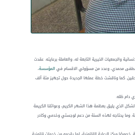
نية والجمعيات الخيرية التابعة له، والعاملة برعايته. عقدت
يخ مصطفى محمدي، وعدد من مسؤولي الاقسام في
المؤسسة
،
حقين. كما وناقشت خطة عملها الجديدة حول تجهيز مئة ألف
ي دام ظله.
شكل الذي يليق بعظمة هذا الشهر الكريم، وعوائلنا الكريمة
ة. وما يحتاجه لهذه السنة من دعم لوجستي وخدمي وكادر
صًا مركز الرعاية القانونية، لما يقدمه من خدمات قانونية