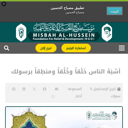
×
تطبیق مصباح الحسین
تثبیت
مصباح الحسین
استمارة اليتيم
تبرع إلان
أشبَهُ الناس خَلْقاً وخُلُقاً ومنطِقاً برسولك
تاريخ الإصدار
قبل 6
المجموعة:
سنوات
أخبار