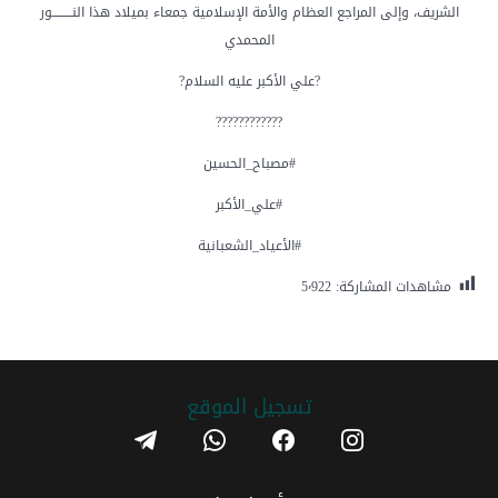
الشريف، وإلى المراجع العظام والأمة الإسلامية جمعاء بميلاد هذا النـــــــــور
المحمدي
?علي الأكبر عليه السلام?
????????????
#مصباح_الحسين
#علي_الأكبر
#الأعياد_الشعبانية
مشاهدات المشاركة:
5٬922
تسجیل الموقع
telegram
whatsapp
facebook
instagram