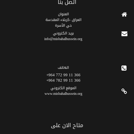
أتصل بنا
العنوان
العراق -كربلاء المقدسة
حي الأسرة
برید الکتروني
info@misbahalhussein.org
الهاتف
366 11 99 772 964+
366 11 99 782 964+
الموقع الکتروني
www.misbahalhussein.org
متاح الان على