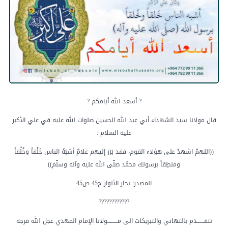
? أسعد الله أيامكم ?
قال مولانا سيد الشهداء أبي عبد الله الحسين صلوات الله عليه في علي الأكبر
عليه السلام :
((اللهمّ اشهدْ على هؤلاء القوم، فقد بَرَز إليهم غلامٌ أشبَهُ الناس خَلْقاً وخُلُقاً
ومنطِقاً برسولك محمّد صلّى الله عليه وآله وسلّم))
المصدر: بحار الأنوار ج45 ص45
????????????
نتقـــــــدم بالتهاني والتبريكات الى مــــــــــولانا الإمام المهدي عجل الله فرجه