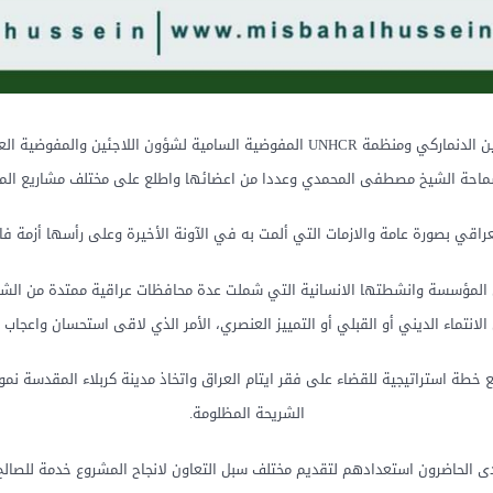
زار وفد يمثل عدة منظمات دولية #منظمة_DRC مجلس اللاجئين الدنماركي ومنظمة UNHCR ال
 سماحة الشيخ مصطفى المحمدي وعددا من اعضائها واطلع على مختلف مشاريع الم
راقي بصورة عامة والازمات التي ألمت به في الآونة الأخيرة وعلى رأسها أزمة فا
لمؤسسة وانشطتها الانسانية التي شملت عدة محافظات عراقية ممتدة من الشمال 
الانتماء الديني أو القبلي أو التمييز العنصري، الأمر الذي لاقى استحسان واعجاب
ة استراتيجية للقضاء على فقر ايتام العراق واتخاذ مدينة كربلاء المقدسة نموذ
الشريحة المظلومة.
بدى الحاضرون استعدادهم لتقديم مختلف سبل التعاون لانجاح المشروع خدمة للصالح 