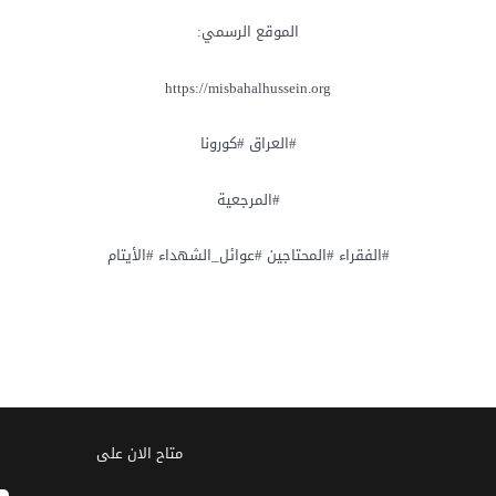
الموقع الرسمي:
#العراق #كورونا
#المرجعية
#الفقراء #المحتاجين #عوائل_الشهداء #الأيتام
متاح الان على