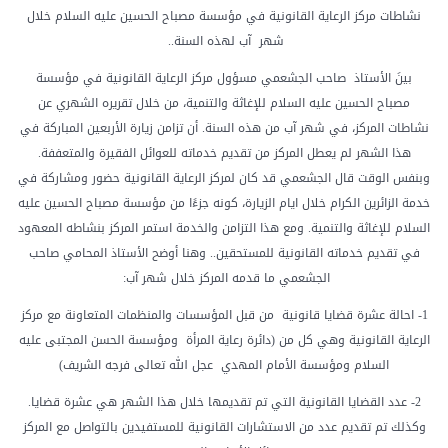
نشاطات مركز الرعاية القانونية في مؤسسة مصباح الحسين عليه السلام خلال
شهر
آب لهذه السنة..
بينَ الأستاذ صاحب الجشعمي مسؤول مركز الرعاية القانونية في مؤسسة
مصباح الحسين عليه السلام للإغاثة والتنمية، من خلال تقريره الشهري عن
نشاطات المركز، في شهر آب من هذه السنة. أن تزامن زيارة الأربعين المباركة في
هذا الشهر لم يعطل المركز من تقديم خدماته للعوائل الفقيرة والمتعففة.
وبنفس الوقت قال الجشعمي قد كان لمركز الرعاية القانونية حضور ومشاركة في
خدمة الزائرين الكرام خلال ايام الزيارة، كونه جزءًا من مؤسسة مصباح الحسين عليه
السلام للإغاثة والتنمية. ومع هذا التزامن والخدمة استمر المركز بنشاطه المعهود
في تقديم خدماته القانونية للمستحقين.. وهنا أوضح الأستاذ المحامي صاحب
الجشعمي ما قدمه المركز خلال شهر آب:
1- احالة عشرة قضايا قانونية
من قبل المؤسسات والمنظمات المتعاونة مع مركز
الرعاية القانونية وهي كل من (دائرة رعاية المرأة
ومؤسسة الحسن المجتبى عليه
السلام ومؤسسة الأمام المهدي
عجل الله تعالى فرجه الشريف)
2- عدد القضايا القانونية التي تم تقديمها خلال هذا الشهر هي عشرة قضايا.
وكذلك تم تقديم عدد من الاستشارات القانونية للمستفيدين بالتواصل مع المركز