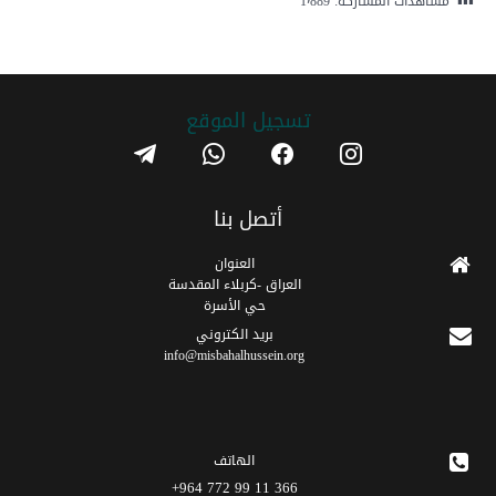
مشاهدات المشاركة:
1٬889
تسجیل الموقع
telegram
whatsapp
facebook
instagram
أتصل بنا
العنوان
العراق -كربلاء المقدسة
حي الأسرة
برید الکتروني
info@misbahalhussein.org
الهاتف
366 11 99 772 964+