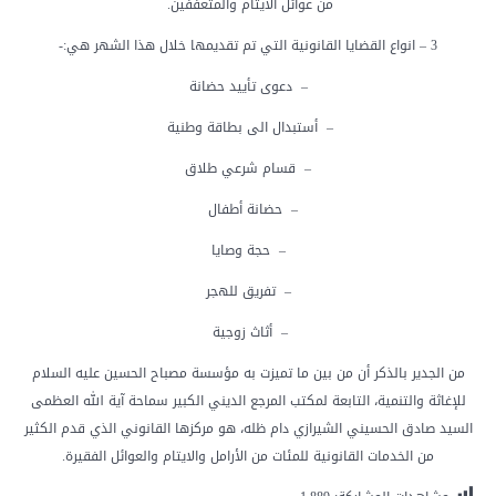
من عوائل الأيتام والمتعففين.
3 – انواع القضايا القانونية التي تم تقديمها خلال هذا الشهر هي:-
–
دعوى تأييد حضانة
–
أستبدال الى بطاقة وطنية
–
قسام شرعي طلاق
–
حضانة أطفال
–
حجة وصايا
–
تفريق للهجر
–
أثاث زوجية
من الجدير بالذكر أن من بين ما تميزت به مؤسسة مصباح الحسين عليه السلام
للإغاثة والتنمية، التابعة لمكتب المرجع الديني الكبير سماحة آية الله العظمى
السيد صادق الحسيني الشيرازي دام ظله، هو مركزها القانوني الذي قدم الكثير
من الخدمات القانونية للمئات من الأرامل والايتام والعوائل الفقيرة.