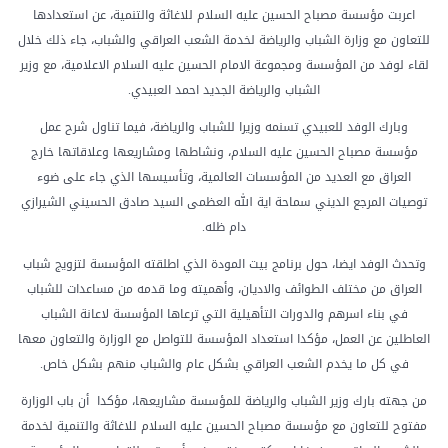
اعربت مؤسسة مصباح الحسين عليه السلام للاغاثة والتنمية، عن استعدادها
للتعاون مع وزارة الشباب والرياضة لخدمة الشعب العراقي والشباب، جاء ذلك خلال
لقاء لوفد من المؤسسة ومجموعة الامام الحسين عليه السلام الاعلامية، مع وزير
الشباب والرياضة الجديد احمد العبيدي.
وبارك الوفد للعبيدي تسنمه وزيرا للشباب والرياضة، فيما تناول شرح عمل
مؤسسة مصباح الحسين عليه السلام، ونشاطها ومشاريعها وعلاقاتها خارج
العراق مع العديد من المؤسسات العالمية، وتأسيسها الذي جاء على ضوء
توصيات المرجع الديني سماحة اية الله العظمى السيد صادق الحسيني الشيرازي
دام ظله.
وتحدث الوفد ايضا، حول برنامج بيت المودة الذي اطلقته المؤسسة لتزويج شباب
العراق من مختلف الطوائف والاديان، وأهميته وما قدمه من مساعدات للشباب
في بناء اسرهم والدورات التأهيلية التي ترعاها المؤسسة لاعانة الشباب
العاطلين عن العمل، مؤكدا استعداد المؤسسة للتواصل مع الوزارة والتعاون معها
في كل ما يخدم الشعب العراقي بشكل عام والشباب منهم بشكل خاص.
من جهته بارك وزير الشباب والرياضة للمؤسسة مشاريعها، مؤكدا أن باب الوزارة
مفتوح للتعاون مع مؤسسة مصباح الحسين عليه السلام للاغاثة والتنمية لخدمة