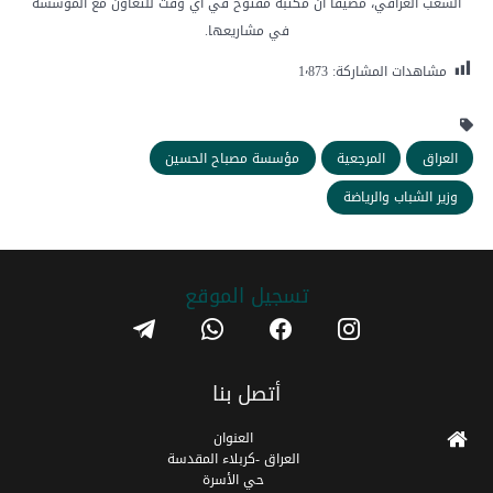
الشعب العراقي، مضيفا ان مكتبه مفتوح في أي وقت للتعاون مع المؤسسة
في مشاريعها.
مشاهدات المشاركة:
1٬873
العراق
المرجعية
مؤسسة مصباح الحسين
وزير الشباب والرياضة
تسجیل الموقع
telegram
whatsapp
facebook
instagram
أتصل بنا
العنوان
العراق -كربلاء المقدسة
حي الأسرة