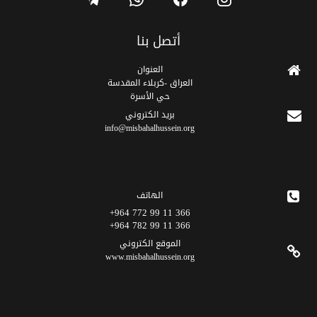
أتصل بنا
العنوان
العراق -كربلاء المقدسة
حي الأسرة
برید الکتروني
info@misbahalhussein.org
الهاتف
366 11 99 772 964+
366 11 99 782 964+
الموقع الکتروني
www.misbahalhussein.org