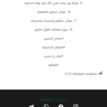
35. هيئة نور محمد صلى الله عليه واله الخدمية
36. موكب جمهور الفاطمية
37. موكب جمهور واحسيناه واحسيناه
38. حوزة حافظات القرآن الكريم
#مصباح_الحسين
#الشعائر_الحسينية
#لبيك_يا_حسين
#الوقاية
مشاهدات المشاركة:
2٬110
تسجیل الموقع
telegram
whatsapp
facebook
instagram