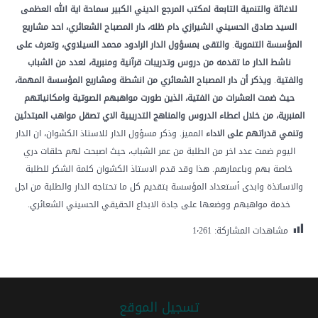
للاغاثة
والتنمية
التابعة
لمكتب
المرجع
الديني
الكبير
سماحة
اية
الله
العظمى
السيد
صادق
الحسيني
الشيرازي
دام
ظله،
دار
المصباح
الشعائري،
احد
مشاريع
المؤسسة
التنموية
.
والتقى
بمسؤول
الدار
الرادود
محمد
السيلاوي،
وتعرف
على
ناشط
الدار
ما
تقدمه
من
دروس
وتدريبات
قرآنية
ومنبرية،
لعدد
من
الشباب
والفتية
.
ويذكر
أن
دار
المصباح
الشعائري
من
انشطة
ومشاريع
المؤسسة
المهمة،
حيث
ضمت
العشرات
من
الفتية،
الذين
طورت
مواهبهم
الصوتية
وامكانياتهم
المنبرية،
من
خلال
اعطاء
الدروس
والمناهج
التدريبية
الاي
تصقل
مواهب
المبتدئين
وتنمي
قدراتهم
على
الاداء
المميز. وذكر مسؤول الدار للاستاذ الكشوان، ان الدار
اليوم ضمت عدد اخر من الطلبة من عمر الشباب، حيث اصبحت لهم حلقات دري
خاصة بهم وباعمارهم. هذا وقد قدم الاستاذ الكشوان كلمة الشكر للطلبة
والاساتذة وابدى أستعداد المؤسسة بتقديم كل ما تحتاجه الدار والطلبة من اجل
خدمة مواهبهم ووضعها على جادة الابداع الحقيقي الحسيني الشعائري.
مشاهدات المشاركة:
1٬261
تسجیل الموقع