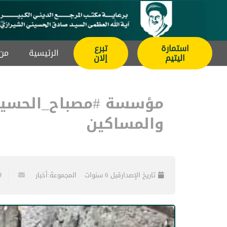
استمارة
تبرع
الرئيسیة
من 
اليتيم
إلان
مؤسسة #مصباح_الحسين عل
والمساكين
تاريخ الإصدار
قبل 6 سنوات
المجموعة:
أخبار