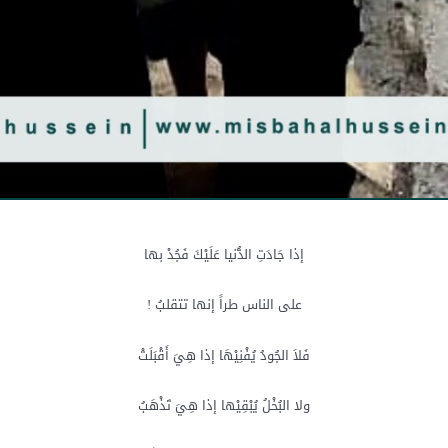
إذا جَادَتِ الدُّنيا عَلَيْكَ فَجُدْ بها
على الناس طراً إنها تتقلبُ !
فَلاَ الجُودُ يُفْنِيْهَا إذا هِيَ أَقْبَلَتْ
ولا البُخْلُ يُبْقِيْها إذا هِيَ تَذْهَبُ