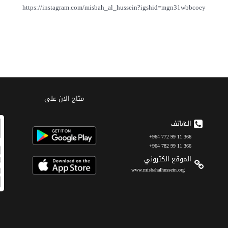
متاح الان على
الهاتف
366 11 99 772 964+
366 11 99 782 964+
الموقع الکتروني
www.misbahalhussein.org