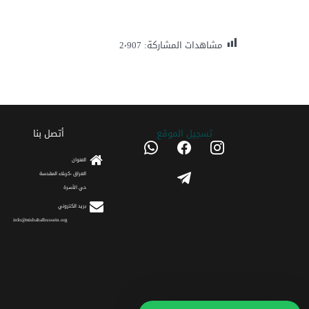
مشاهدات المشاركة:
2٬907
تسجیل الموقع
أتصل بنا
whatsapp
facebook
instagram
العنوان
telegram
العراق -كربلاء المقدسة
حي الأسرة
برید الکتروني
info@misbahalhussein.org