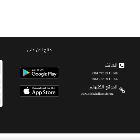
متاح الان على
الهاتف
366 11 99 772 964+
366 11 99 782 964+
الموقع الکتروني
www.misbahalhussein.org