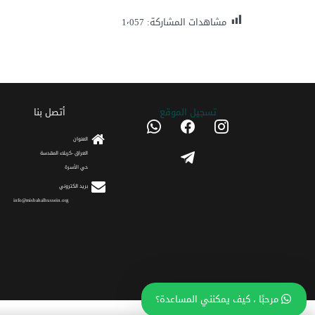
مشاهدات المشاركة:
1٬057
تسجیل الموقع
أتصل بنا
whatsapp
facebook
instagram
العنوان
telegram
العراق -كربلاء المقدسة
حي الأسرة
برید الکتروني
info@misbahalhussein.org
مرحبًا ، كيف يمكنني المساعدة؟