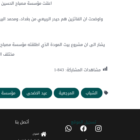
اعلنت مؤسسة مصباح الحسين عليه
واوضحت ان الفائزين هم حيدر الربيعي من بغداد، ومحمد البيا
يشار الى ان مشروع بيت المودة الذي اطلقته مؤسسة مصباح ال
مختلف ال
مشاهدات المشاركة:
1٬843
الشباب
المرجعية
عيد الاضحى
مؤسسة م
تسجیل الموقع
أتصل بنا
whatsapp
facebook
instagram
العنوان
telegram