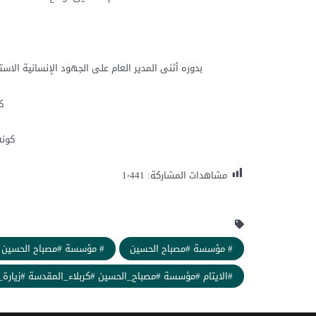
بدوره أثنى المدير العام على الجهود الإنسانية الاس
ك
كونه
مشاهدات المشاركة:
1٬441
# مؤسسة #مصباح الحسين
# مؤسسة #مصباح الحسين #م
#الايتام #مؤسسة #مصباح_الحسين #كربلاء_المقدسة #زيارة_ال