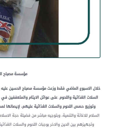
مؤسسة
مصباح
ال
خلال
الاسبوع
الماضي
فقط
وزعت
مؤسسة
مصباح
الحسين
عليه
السلات
الغذائية
واللحوم
.
على
عوائل
الايتام
والمتعففين
في
وتوزيع
حصص
اللحوم
والسلات
الغذائية
عليهم،
لإيصالها
لمس
السلام للاغاثة والتنمية، وبتوجيه مباشر من فضيلة حجة الاس
وتجهيزهم بين الحين والاخر بوجبات اللحوم والسلات الغذائ