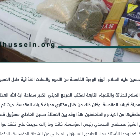
حسين
عليه
السلام
..
توزع
الوجبة
الخامسة
من
اللحوم
والسلات
الغذائية
خلال
الاسبو
السلام
للاغاثة
والتنمية،
التابعة
لمكتب
المرجع
الديني
الكبير
سماحة
اية
الله
العظ
مدينة
كربلاء
المقدسة
.
وكان
ذلك
من
خلال
مختاري
مدينة
كربلاء
المقدسة
.
حيث
تم
تحقيها
من
الايتام
والمتعففين
.
هذا
وقد
بين
الاستاذ
حسين
العادلي
مسؤول
قس
لام الشيخ مصطفى المحمدي رئيس المؤسسة، كانت وما زالت حريصة على تفقد عوائل
ية. كما ودعا الأستاذ بهاء العابدي المسؤول الميداني عن انشطة المؤسسة، الاخو