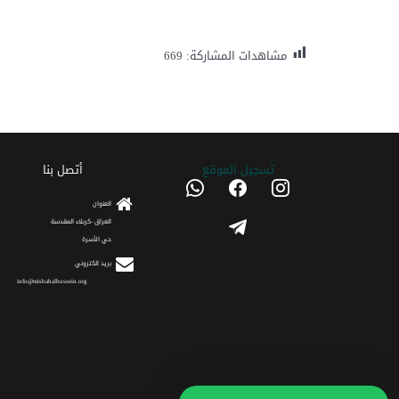
مشاهدات المشاركة:
669
تسجیل الموقع
أتصل بنا
whatsapp
facebook
instagram
العنوان
telegram
العراق -كربلاء المقدسة
حي الأسرة
برید الکتروني
info@misbahalhussein.org