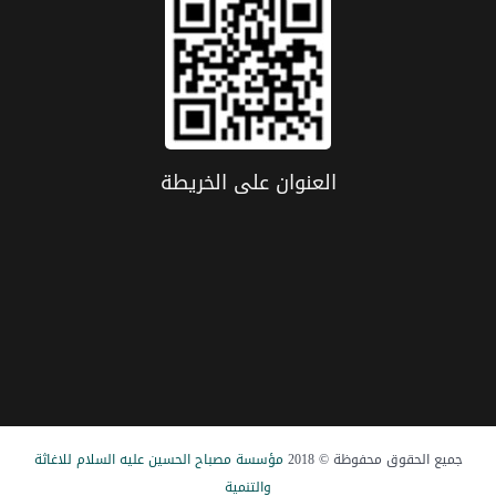
العنوان علی الخریطة
جميع الحقوق محفوظة © 2018
مؤسسة مصباح الحسین علیه السلام للاغاثة
والتنمیة