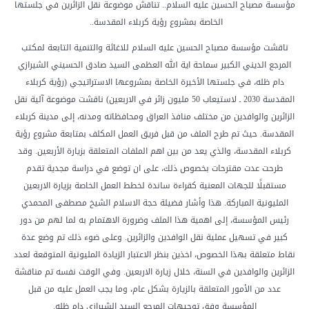
مؤسسة مصباح الحسين عليه السلام.. تناقش موضوعة نقل الزائرين في جلستها
الخاصة بمشروع رؤية كربلاء المقدسة..
ناقشت مؤسسة مصباح الحسين عليه السلام للاغاثة والتنمية التابعة لمكتب
المرجع الديني الكبير سماحة اية الله العظمى السيد صادق الحسيني الشيرازي
دام ظله، في جلستها الأخيرة الخاصة بمشروعها الاستراتيجي (رؤية كربلاء
المقدسة 2030 ـ لاستيعاب 50 مليون زائر في الاربعين) ناقشت موضوعة آلية نقل
الزائرين والوافدين من مختلف منافذ العراق ومحافظاته ومدنه، إلى مدينة كربلاء
المقدسة. حيث تم طرح الملف من قبل فريق العمل المكلف بمتابعة مشروع رؤية
كربلاء المقدسة، والذي يعد من بين اهم الملفات المتعلقة بزيارة الأربعين. وقد
طرحت عدت مقترحات بخصوص ذلك، على ان توضع في دراسة مجدية تقدم
مستقبلًا للجهات المعنية كقراءة ساندة لخطط العمل الخاصة بزيارة الاربعين
المليونية المباركة. هذا وأشار فضيلة حجة الاسلام الشيخ مصطفى المحمدي
رئيس المؤسسة، إلى اهمية هذا الملف وضرورة الاهتمام به لما لهم من دور
كبير في تسهيل عملية نقل الوافدين والزائرين. وعلى ضوء ذلك تم وضع عدة
نقاط متعلقة بهذا الخصوص، اخذين بنظر الاعتبار الزيادة المليونية المتوقعة لعدد
الزائرين والوافدين في السنة، خلال زيارة الاربعين. وفي الوقت نفسه تم مناقشة
عدد من الأمور المتعلقة بالزيارة بشكل عام، وما يجب العمل عليه من قبل
المؤسسة وفق توجيهات المرجع السيد الشيرازي دام ظله.