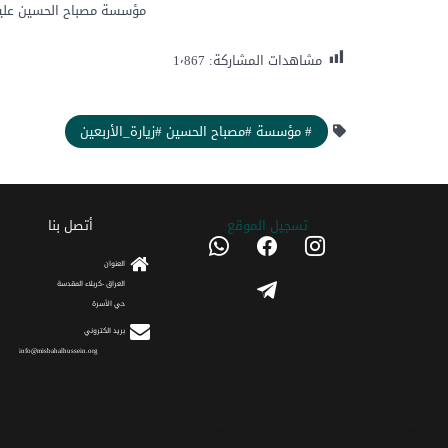
مؤسسة مصباح الحسين عليه ا
مشاهدات المشاركة:
1٬867
# مؤسسة #مصباح الحسين #زيارة_الأربعين
تسجیل الموقع
أتصل بنا
whatsapp
facebook
instagram
العنوان
telegram
العراق -كربلاء المقدسة
حي الأسرة
برید الکتروني
info@misbahalhussein.org