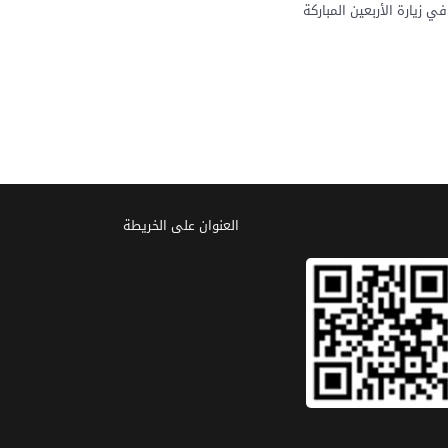
 زيارة الأربعين المباركة
العنوان علی الخریطة