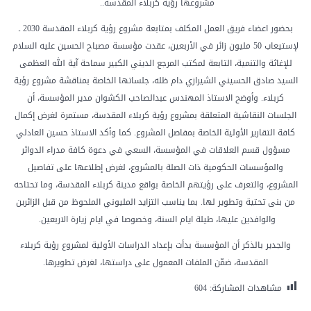
مشروعها رؤية كربلاء المقدسة..
بحضور اعضاء فريق العمل المكلف بمتابعة مشروع رؤية كربلاء المقدسة 2030 ـ
لإستيعاب 50 مليون زائر في الأربعين، عقدت مؤسسة مصباح الحسين عليه السلام
للإغاثة والتنمية، التابعة لمكتب المرجع الديني الكبير سماحة آية الله العظمى
السيد صادق الحسيني الشيرازي دام ظله، جلساتها الخاصة بمناقشة مشروع رؤية
كربلاء. وأوضح الاستاذ المهندس عبدالصاحب الكشوان مدير المؤسسة، أن
الجلسات النقاشية المتعلقة بمشروع رؤية كربلاء المقدسة، مستمرة لغرض إكمال
كافة التقارير الأولية الخاصة بمفاصل المشروع. كما وأكد الاستاذ حسين العادلي
مسؤول قسم العلاقات في المؤسسة، السعي في دعوة كافة مدراء الدوائر
والمؤسسات الحكومية ذات الصلة بالمشروع، لغرض إطلاعها على تفاصيل
المشروع، والتعرف على رؤيتهم الخاصة بواقع مدينة كربلاء المقدسة، وما تحتاحه
من بنى تحتية وتطوير لها. بما يناسب التزايد المليوني الملحوظ من قبل الزائرين
والوافدين عليها، طيلة ايام السنة، وخصوصا في ايام زيارة الاربعين.
والجدير بالذكر أن المؤسسة بدأت بإعداد الدراسات الأولية لمشروع رؤية كربلاء
المقدسة، ضمّن الملفات المعمول على دراستها، لغرض تطويرها.
مشاهدات المشاركة:
604