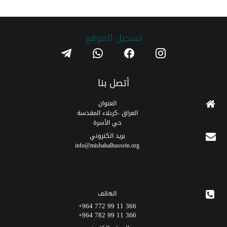
تسجیل الموقع
telegram
whatsapp
facebook
instagram
أتصل بنا
العنوان
العراق -كربلاء المقدسة
حي الأسرة
برید الکتروني
info@misbahalhussein.org
الهاتف
366 11 99 772 964+
366 11 99 782 964+