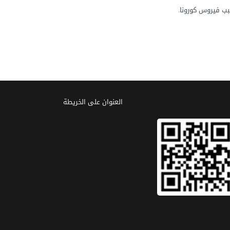
بب فيروس كورونا.
العنوان علی الخریطة