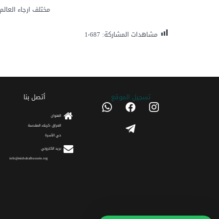
مختلف ارجاء العال
مشاهدات المشاركة:
1٬687
تسجیل الموقع
أتصل بنا
whatsapp
facebook
instagram
العنوان
telegram
العراق -كربلاء المقدسة
حي الأسرة
برید الکتروني
info@misbahalhussein.org