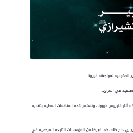
 الحكومية لمواجهة كورونا.
ستفيد في العراق.
هة آثار فايروس كورونا، وتستمر هذه المنظمات المحلية بتقديم
ازي دام ظله، كما غيرها من المؤسسات التابعة للمرجعية في