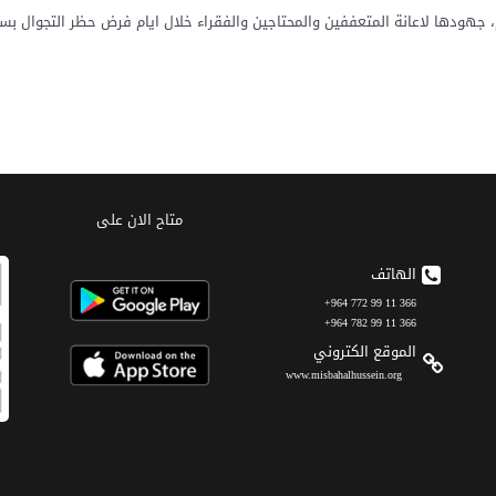
م، جهودها لاعانة المتعففين والمحتاجين والفقراء خلال ايام فرض حظر التجوال بس
متاح الان على
الهاتف
366 11 99 772 964+
366 11 99 782 964+
الموقع الکتروني
www.misbahalhussein.org