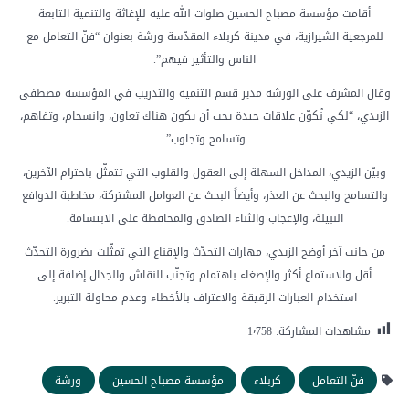
أقامت مؤسسة مصباح الحسين صلوات الله عليه للإغاثة والتنمية التابعة
للمرجعية الشيرازية، في مدينة كربلاء المقدّسة ورشة بعنوان “فنّ التعامل مع
الناس والتأثير فيهم”.
وقال المشرف على الورشة مدير قسم التنمية والتدريب في المؤسسة مصطفى
الزيدي، “لكي نُكوّن علاقات جيدة يجب أن يكون هناك تعاون، وانسجام، وتفاهم،
وتسامح وتجاوب”.
وبيّن الزيدي، المداخل السهلة إلى العقول والقلوب التي تتمثّل باحترام الآخرين،
والتسامح والبحث عن العذر، وأيضاً البحث عن العوامل المشتركة، مخاطبة الدوافع
النبيلة، والإعجاب والثناء الصادق والمحافظة على الابتسامة.
من جانب آخر أوضح الزيدي، مهارات التحدّث والإقناع التي تمثّلت بضرورة التحدّث
أقل والاستماع أكثر والإصغاء باهتمام وتجنّب النقاش والجدال إضافة إلى
استخدام العبارات الرقيقة والاعتراف بالأخطاء وعدم محاولة التبرير.
مشاهدات المشاركة:
1٬758
فنّ التعامل
كربلاء
مؤسسة مصباح الحسين
ورشة