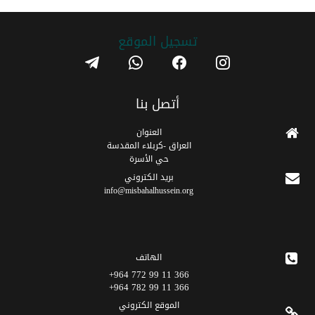
تسجیل الموقع
telegram
whatsapp
facebook
instagram
أتصل بنا
العنوان
العراق -كربلاء المقدسة
حي الأسرة
برید الکتروني
info@misbahalhussein.org
الهاتف
366 11 99 772 964+
366 11 99 782 964+
الموقع الکتروني