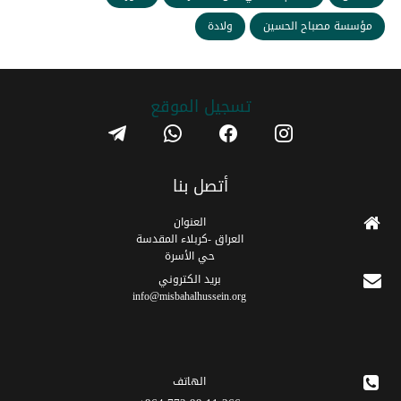
مؤسسة مصباح الحسين
ولادة
تسجیل الموقع
telegram
whatsapp
facebook
instagram
أتصل بنا
العنوان
العراق -كربلاء المقدسة
حي الأسرة
برید الکتروني
info@misbahalhussein.org
الهاتف