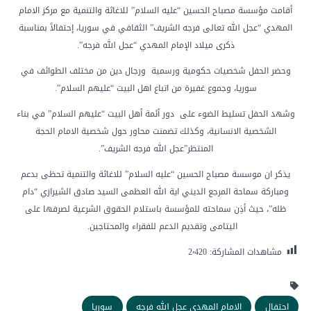
أقامت مؤسسة مصباح الحسين “عليه السلام” للاغاثة والتنمية مع مركز الامام
المهدي “عجل الله تعالى فرجه الشريف” الثقافي في سوريا، إحتفالاً بمناسبة
ذكرى ميلاد الإمام المهدي “عجل الله فرجه”.
وحضر الحفل شخصيات حكومية ورسمية ورجال دين من مختلف الطوائف في
سوريا، وجموع غفيرة من اتباع اهل البيت “عليهم السلام”.
وشهد الحفل تسليط الضوء على دور أئمة أهل البيت “عليهم السلام” في بناء
الشخصية الانسانية، وكذلك تضمنت محاور حول شخصية الامام الحجة
المنتظر”عجل الله فرجه الشريف”.
يذكر ان موسسة مصباح الحسين “عليه السلام” للاغاثة والتنمية تحظى بدعم
ومباركة سماحة المرجع الديني اية الله العظمى السيد صادق الشيرازي “دام
ظله”، حيث أذِن سماحته للمؤسسة باستلام الحقوق الشرعية لصرفها على
اليتامى وتقديم الدعم للفقراء والمحتاجين.
مشاهدات المشاركة:
2٬420
احتفال
الامام المهدي عجل الله فرجه
سوريا