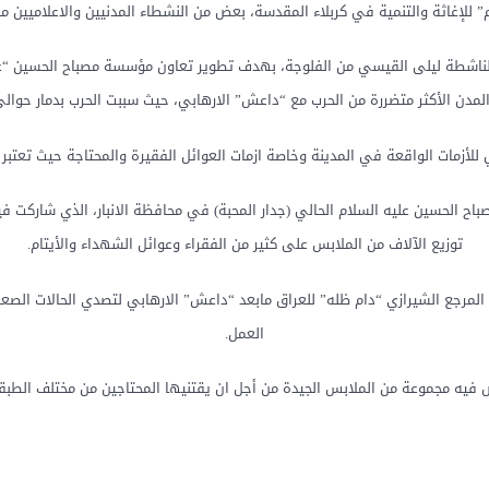
لإغاثة والتنمية في كربلاء المقدسة، بعض من النشطاء المدنيين والاعلاميين من
الناشطة ليلى القيسي من الفلوجة، بهدف تطوير تعاون مؤسسة مصباح الحسين “عليه
 الأكثر متضررة من الحرب مع “داعش” الارهابي، حيث سببت الحرب بدمار حوالي70‌‎%‎ ‎ من الأبنية فيها 
 للأزمات الواقعة في المدينة وخاصة ازمات العوائل الفقيرة والمحتاجة حيث تعتبر ا
 الحسين عليه السلام الحالي (جدار المحبة) في محافظة الانبار، الذي شاركت ف
توزيع الآلاف من الملابس على كثير من الفقراء وعوائل الشهداء والأيتام.
مرجع الشيرازي “دام ظله” للعراق مابعد “داعش” الارهابي لتصدي الحالات الصعبة 
العمل.
 فيه مجموعة من الملابس الجيدة من أجل ان يقتنيها المحتاجين من مختلف الطبقا