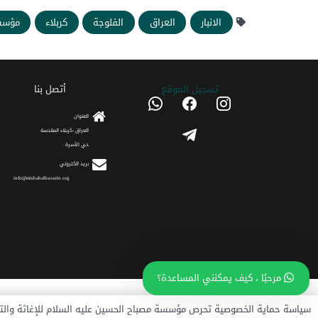
الانبار
العراق
الفلوجة
كربلاء
مؤسس
تسجیل الموقع
أتصل بنا
whatsapp
facebook
instagram
العنوان
telegram
العراق -كربلاء المقدسة
حي الأسرة
برید الکتروني
info@misbahalhussein.org
مرحبًا ، كيف يمكنني المساعدة؟
جميع الحقوق محفوظة © 2018
مؤسسة مصباح الحسین عل
سياسة حماية الخصوصية تحرص مؤسسة مصباح الحسين عليه السلام للإغاثة والت