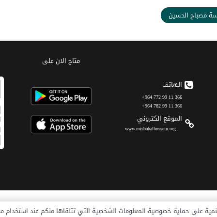
ة مصباح الحسين
متاح الان على
الهاتف
366 11 99 772 964+
366 11 99 782 964+
الموقع الکتروني
www.misbahalhussein.org
یه السلام للاغاثة والتنمیة
الرئيسیة
تعریف
نمية على حماية خصوصية المعلومات الشخصية التي تتلقاها منكم عند استخدام 