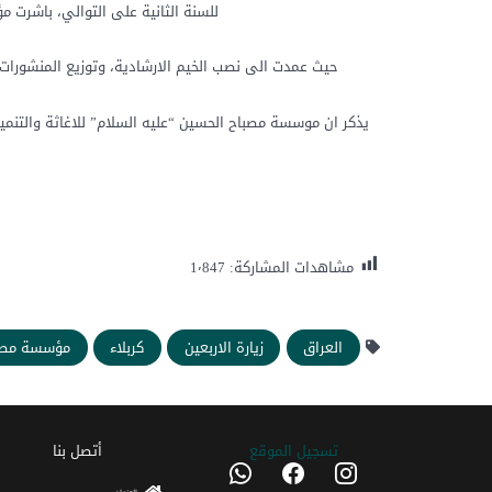
للسنة الثانية على التوالي، باشرت م
حيث عمدت الى نصب الخيم الارشادية، وتوزيع المنشورات ا
يذكر ان موسسة مصباح الحسين “عليه السلام” للاغاثة والتنم
مشاهدات المشاركة:
1٬847
العراق
زيارة الاربعين
كربلاء
مؤسسة مصبا
تسجیل الموقع
أتصل بنا
whatsapp
facebook
instagram