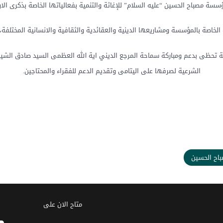
ؤسسة مصباح الحسين “عليه السلام” للإغاثة والتنمية بفعالياتها الخاصة بذكرى ال
لخاصة بالمؤسسة ومشاريعها الدينية والعقائدية والثقافية والانسانية المختلفة،
ية تحظى بدعم ومباركة سماحة المرجع الديني اية الله العظمى السيد صادق الشي
الشرعية لصرفها على اليتامى وتقديم الدعم للفقراء والمحتاجين.
ح الحسين
متاح الان على