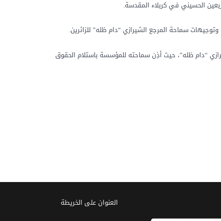
اربعين الحسيني في كربلاء المقدسة.
 وتوجيهات سماحة المرجع الشيرازي “دام ظله” للزائرين.
رازي “دام ظله”، حيث أذِن سماحته للمؤسسة باستلام الحقوق
العنوان علی الخریطة