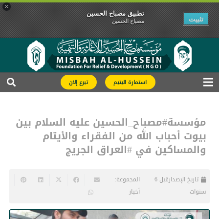
×
تطبیق مصباح الحسین
تثبیت
مصباح الحسین
استمارة اليتيم
تبرع إلان
مؤسسة#مصباح_الحسين عليه السلام بين
بيوت أحباب الله من الفقراء والأيتام
والمساكين في #العراق الجريج
تاريخ الإصدار
قبل 6
المجموعة:
سنوات
أخبار