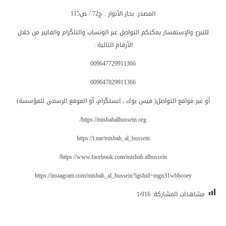
المصدر: بحار الأنوار : ج72 / ص115
للتبرع والإستفسار يمكنكم التواصل عبر الوتساب والتلگرام والفايبر من خلال
الأرقام التالية :
009647729911366
009647829911366
أو عبر مواقع التواصل( فيس بوك ، انستگرام، أو الموقع الرسمي للمؤسسة)
مشاهدات المشاركة:
1٬916