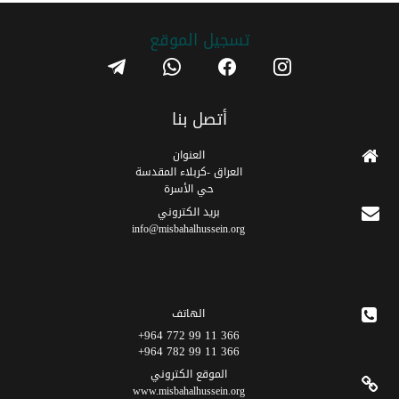
تسجیل الموقع
telegram
whatsapp
facebook
instagram
أتصل بنا
العنوان
العراق -كربلاء المقدسة
حي الأسرة
برید الکتروني
info@misbahalhussein.org
الهاتف
366 11 99 772 964+
366 11 99 782 964+
الموقع الکتروني
www.misbahalhussein.org