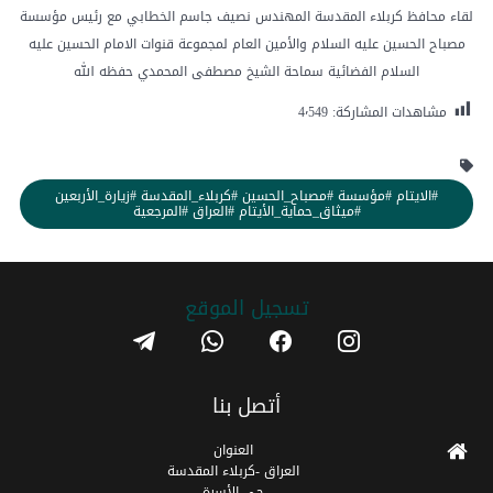
لقاء محافظ كربلاء المقدسة المهندس نصيف جاسم الخطابي مع رئيس مؤسسة
مصباح الحسين عليه السلام والأمين العام لمجموعة قنوات الامام الحسين عليه
السلام الفضائية سماحة الشيخ مصطفى المحمدي حفظه الله
مشاهدات المشاركة:
4٬549
#الايتام #مؤسسة #مصباح_الحسين #كربلاء_المقدسة #زيارة_الأربعين
#ميثاق_حماية_الأيتام #العراق #المرجعية
تسجیل الموقع
telegram
whatsapp
facebook
instagram
أتصل بنا
العنوان
العراق -كربلاء المقدسة
حي الأسرة