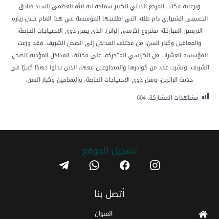
وبرعاية مكتب المرجع الديني الكبير سماحة اية الله العظمى السيد صادق
الحسيني الشيرازي دام ظله، التي اطلقتها المؤسسة في هذا العام خلال زيارة
الاربعين المباركة، مشروع (كرسي الزائر). الذي ينقل ذوي الاحتياجات الخاصة،
والمعاقين وكبار السن، من مختلف المداخل إلى الصحن الشريف. فقد وزعت
المؤسسة العشرات من الكراسي المتحركة، على مختلف المداخل المؤدية للصحن
الشريف. ونشرت عدد من كوادرها والمتطوعين معها، الذين بذلوا جهدًا كبيرًا في
خدمة الزائرين، ونقل ذوي الاحتياجات الخاصة، والمعاقين وكبار السن.
مشاهدات المشاركة:
604
تسجیل الموقع
telegram
whatsapp
facebook
instagram
أتصل بنا
العنوان