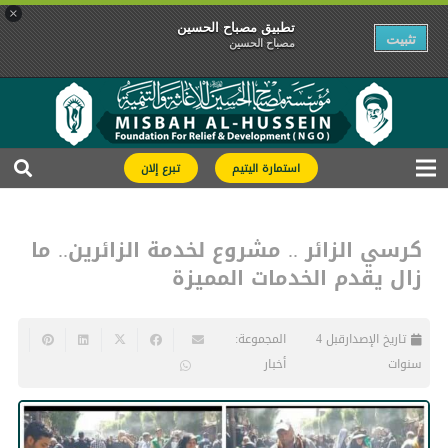
×
تطبیق مصباح الحسین
تثبیت
مصباح الحسین
استمارة اليتيم
تبرع إلان
كرسي الزائر .. مشروع لخدمة الزائرين.. ما
زال يقدم الخدمات المميزة
تاريخ الإصدار
قبل 4
المجموعة:
سنوات
أخبار