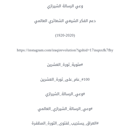
وعي الرسالة الشيرازي
دعم الفكر الشيعي الشعائري العالمي
(1920-2020)
https://instagram.com/iraqirevolution?igshid=17inqnxfk7fhy
#مئوية_ثورة_العشرين
#100_عام_على_ثورة_العشرين
#وعي_الرسالة_الشيرازي
#وعي_الرسالة_الشيرازي_العالمي
#العراق_يستجيب_لفتوى_الثورة_المظفرة