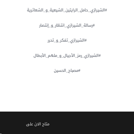
#الشيرازي_حامل_الرايتين_الشيعية_و_الشعائرية
#رسالة_الشيرازي_انتظار_و_إنتصار
#الشيرازي_تفكر_و_تحرر
#الشيرازي_رمز_الأجيال_و_ملهم_الأبطال
#مصباح_الحسين
متاح الان على