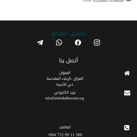
مشاهدات المشاركة:
1٬814
تسجیل الموقع
telegram
whatsapp
facebook
instagram
أتصل بنا
العنوان
العراق -كربلاء المقدسة
حي الأسرة
برید الکتروني
info@misbahalhussein.org
الهاتف
366 11 99 772 964+