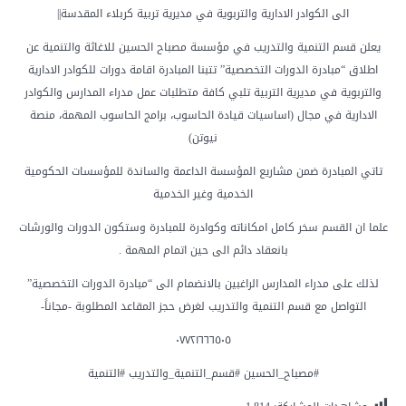
الى الكوادر الادارية والتربوية في مديرية تربية كربلاء المقدسة||
يعلن قسم التنمية والتدريب في مؤسسة مصباح الحسين للاغاثة والتنمية عن
اطلاق “مبادرة الدورات التخصصية” تتبنا المبادرة اقامة دورات للكوادر الادارية
والتربوية في مديرية التربية تلبي كافة متطلبات عمل مدراء المدارس والكوادر
الادارية في مجال (اساسيات قيادة الحاسوب، برامج الحاسوب المهمة، منصة
نيوتن)
تاتي المبادرة ضمن مشاريع المؤسسة الداعمة والساندة للمؤسسات الحكومية
الخدمية وغير الخدمية
علما ان القسم سخر كامل امكاناته وكوادرة للمبادرة وستكون الدورات والورشات
بانعقاد دائم الى حين اتمام المهمة .
لذلك على مدراء المدارس الراغبين بالانضمام الى “مبادرة الدورات التخصصية”
التواصل مع قسم التنمية والتدريب لغرض حجز المقاعد المطلوبة -مجاناً-
٠٧٧٢١٦٦٦٥٠٥
#مصباح_الحسين #قسم_التنمية_والتدريب #التنمية