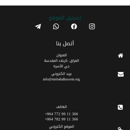
تسجیل الموقع
telegram
whatsapp
facebook
instagram
أتصل بنا
العنوان
العراق -كربلاء المقدسة
حي الأسرة
برید الکتروني
info@misbahalhussein.org
الهاتف
366 11 99 772 964+
366 11 99 782 964+
الموقع الکتروني