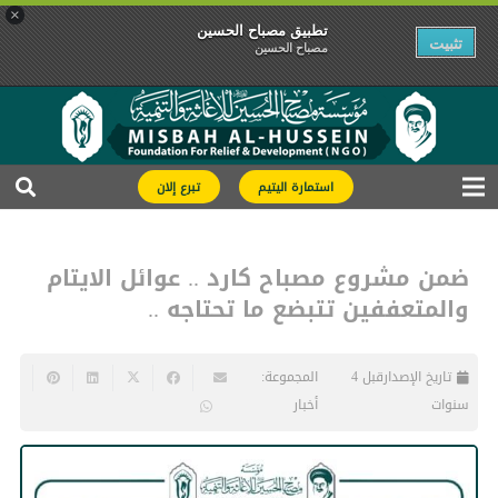
×
تطبیق مصباح الحسین
تثبیت
مصباح الحسین
استمارة اليتيم
تبرع إلان
ضمن مشروع مصباح كارد .. عوائل الايتام
والمتعففين تتبضع ما تحتاجه ..
تاريخ الإصدار
قبل 4
المجموعة:
سنوات
أخبار