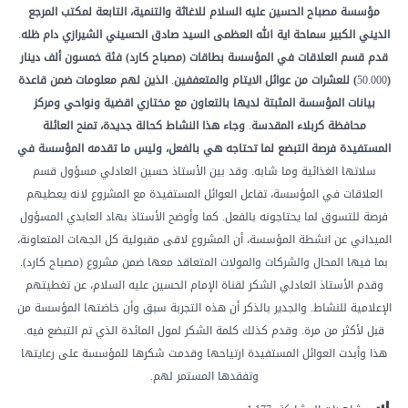
مؤسسة
مصباح
الحسين
عليه
السلام
للاغاثة
والتنمية،
التابعة
لمكتب
المرجع
الديني
الكبير
سماحة
اية
الله
العظمى
السيد
صادق
الحسيني
الشيرازي
دام
ظله
.
قدم
قسم
العلاقات
في
المؤسسة
بطاقات
(مصباح
كارد)
فئة
خمسون
ألف
دينار
(
50.000
)
للعشرات
من
عوائل
الايتام
والمتعففين
.
الذين
لهم
معلومات
ضمن
قاعدة
بيانات
المؤسسة
المثبتة
لديها
بالتعاون
مع
مختاري
اقضية
ونواحي
ومركز
محافظة
كربلاء
المقدسة
.
وجاء
هذا
النشاط
كحالة
جديدة،
تمنح
العائلة
المستفيدة
فرصة
التبضع
لما
تحتاجه
هي
بالفعل،
وليس
ما
تقدمه
المؤسسة
في
سلاتها الغذائية وما شابه. وقد بين الأستاذ حسين العادلي مسؤول قسم
العلاقات في المؤسسة، تفاعل العوائل المستفيدة مع المشروع لانه يعطيهم
فرصة للتسوق لما يحتاجونه بالفعل. كما وأوضح الأستاذ بهاد العابدي المسؤول
الميداني عن انشطة المؤسسة، أن المشروع لاقى مقبولية كل الجهات المتعاونة،
بما فيها المحال والشركات والمولات المتعاقد معها ضمن مشروع (مصباح كارد).
وقدم الأستاذ العادلي الشكر لقناة الإمام الحسين عليه السلام، عن تغطيتهم
الإعلامية للنشاط. والجدير بالذكر أن هذه التجربة سبق وأن خاضتها المؤسسة من
قبل لأكثر من مرة. وقدم كذلك كلمة الشكر لمول المائدة الذي تم التبضع فيه.
هذا وأبدت العوائل المستفيدة ارتياحها وقدمت شكرها للمؤسسة على رعايتها
وتفقدها المستمر لهم.