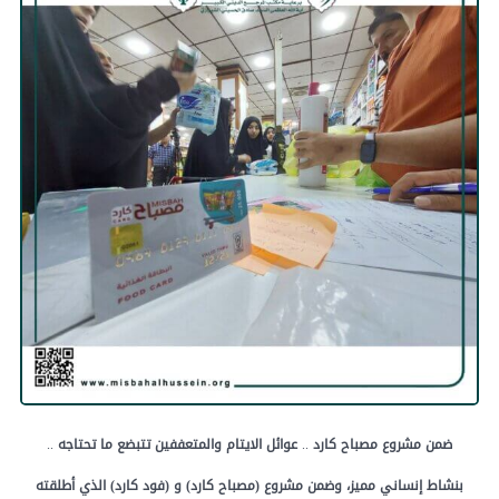
ضمن
مشروع
مصباح
كارد
..
عوائل
الايتام
والمتعففين
تتبضع
ما
تحتاجه
..
بنشاط
إنساني
مميز،
وضمن
مشروع
(مصباح
كارد)
و
(فود
كارد)
الذي
أطلقته