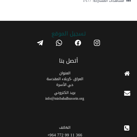
مشاهدات المشاركة:
1٬177
تسجیل الموقع
telegram
whatsapp
facebook
instagram
أتصل بنا
العنوان
العراق -كربلاء المقدسة
حي الأسرة
برید الکتروني
info@misbahalhussein.org
الهاتف
366 11 99 772 964+