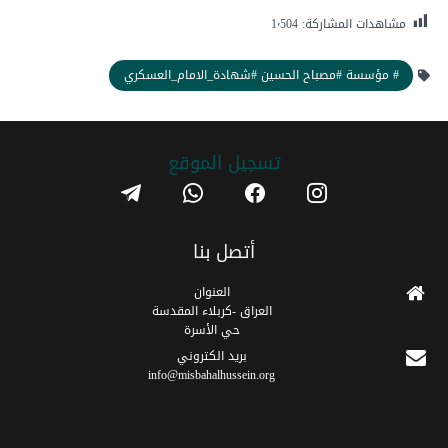
مشاهدات المشاركة:
1٬504
# مؤسسة #مصباح الحسين #شهادة_الامام_العسكري
تسجیل الموقع
telegram
whatsapp
facebook
instagram
أتصل بنا
العنوان
العراق -كربلاء المقدسة
حي الأسرة
برید الکتروني
info@misbahalhussein.org