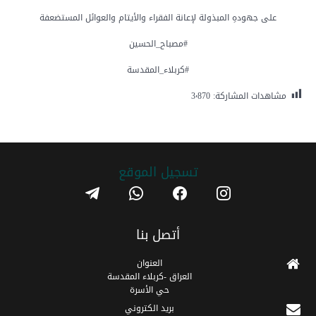
على جهودهِ المبذولة لإعانة الفقراء والأيتام والعوائل المستضعفة
#مصباح_الحسين
#كربلاء_المقدسة
مشاهدات المشاركة:
3٬870
تسجیل الموقع
telegram
whatsapp
facebook
instagram
أتصل بنا
العنوان
العراق -كربلاء المقدسة
حي الأسرة
برید الکتروني