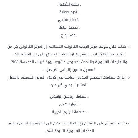
ـ نفقة للأطفال
ـ أجرة حضانة
ـ قسام شرعي
ـ تجديد إقامة
ـ عقد زواج
4- كذلك خلال جولات مركز الرعاية القانونية الميدانية زار المركز القانوني كل من
مكتب محافظ كربلاء – قسم الإدارة العامة للاطلاع على اخر المستجدات
والتعليمات القانونية والتحدث بخصوص مشروع رؤية كربلاء المقدسة 2030
خمسون مليون زائر في الاربعين .
5- زيارات منظمات المجتمع المدني العاملة في كربلاء لغرض التنسيق والعمل
المشترك وهي كل من:
ـ منظمة رياحين الرافدين
ـ انوار الهدى
ـ منظمة اليتيم الخيرية
حيث تم الاتفاق على التعاون وإحاله المستفيدين الى المؤسسة لغرض تقديم
الخدمات القانونية اللازمة لهم .