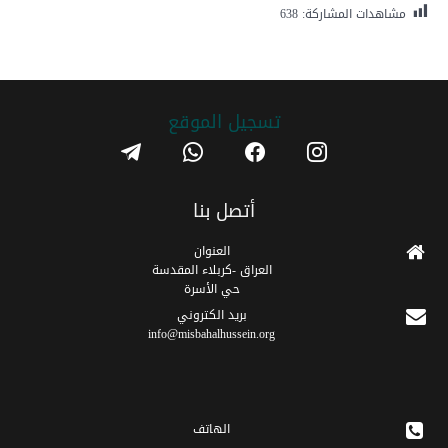
مشاهدات المشاركة:
638
تسجیل الموقع
telegram
whatsapp
facebook
instagram
أتصل بنا
العنوان
العراق -كربلاء المقدسة
حي الأسرة
برید الکتروني
info@misbahalhussein.org
الهاتف