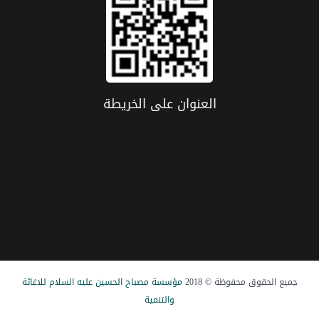
العنوان علی الخریطة
جميع الحقوق محفوظة © 2018
مؤسسة مصباح الحسین علیه السلام للاغاثة
والتنمیة