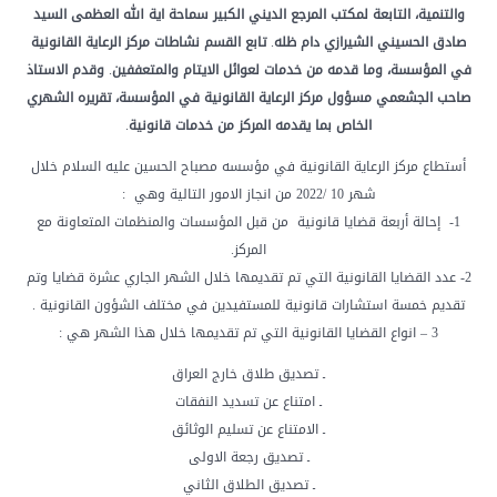
والتنمية،
التابعة
لمكتب
المرجع
الديني
الكبير
سماحة
اية
الله
العظمى
السيد
صادق
الحسيني
الشيرازي
دام
ظله
.
تابع
القسم
نشاطات
مركز
الرعاية
القانونية
في
المؤسسة،
وما
قدمه
من
خدمات
لعوائل
الايتام
والمتعففين
.
وقدم
الاستاذ
صاحب
الجشعمي
مسؤول
مركز
الرعاية
القانونية
في
المؤسسة،
تقريره
الشهري
الخاص
بما
يقدمه
المركز
من
خدمات
قانونية
.
أستطاع مركز الرعاية القانونية في مؤسسه مصباح الحسين عليه السلام خلال
شهر 10 /2022 من انجاز الامور التالية وهي :
1- إحالة أربعة قضايا قانونية من قبل المؤسسات والمنظمات المتعاونة مع
المركز.
2- عدد القضايا القانونية التي تم تقديمها خلال الشهر الجاري عشرة قضايا وتم
تقديم خمسة استشارات قانونية للمستفيدين في مختلف الشؤون القانونية .
3 – انواع القضايا القانونية التي تم تقديمها خلال هذا الشهر هي :
ـ تصديق طلاق خارج العراق
ـ امتناع عن تسديد النفقات
ـ الامتناع عن تسليم الوثائق
ـ تصديق رجعة الاولى
ـ تصديق الطلاق الثاني